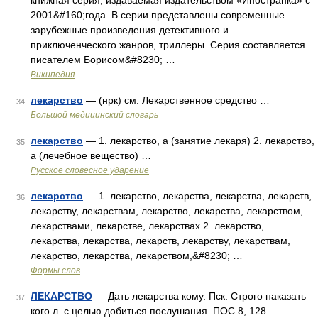
книжная серия, издаваемая издательством «Иностранка» с
2001&#160;года. В серии представлены современные
зарубежные произведения детективного и
приключенческого жанров, триллеры. Серия составляется
писателем Борисом&#8230; …
Википедия
лекарство
— (нрк) см. Лекарственное средство …
34
Большой медицинский словарь
лекарство
— 1. лекарство, а (занятие лекаря) 2. лекарство,
35
а (лечебное вещество) …
Русское словесное ударение
лекарство
— 1. лекарство, лекарства, лекарства, лекарств,
36
лекарству, лекарствам, лекарство, лекарства, лекарством,
лекарствами, лекарстве, лекарствах 2. лекарство,
лекарства, лекарства, лекарств, лекарству, лекарствам,
лекарство, лекарства, лекарством,&#8230; …
Формы слов
ЛЕКАРСТВО
— Дать лекарства кому. Пск. Строго наказать
37
кого л. с целью добиться послушания. ПОС 8, 128 …