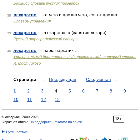
Большой словарь русских поговорок
лекарство
— от чего и против чего, см. от против …
38
Словарь управления
лекарство
— л екарство, а (занятие лекаря) …
39
Русский орфографический словарь
лекарство
— нарк. наркотик …
40
Универсальный дополнительный практический толковый словарь
И. Мостицкого
Страницы
←
Предыдущая
Следующая
→
1
2
3
4
5
6
7
8
9
10
11
12
13
© Академик, 2000-2026
18+
Обратная связь:
Техподдержка
,
Реклама на сайте
👣 Путешествия